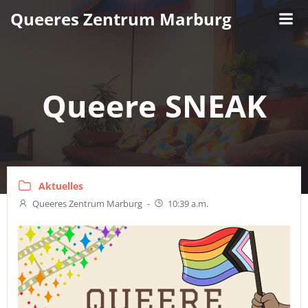
Zum
Queeres Zentrum Marburg
Inhalt
springen
Queere SNEAK
Aktuelles
Queeres Zentrum Marburg
-
10:39 a.m.