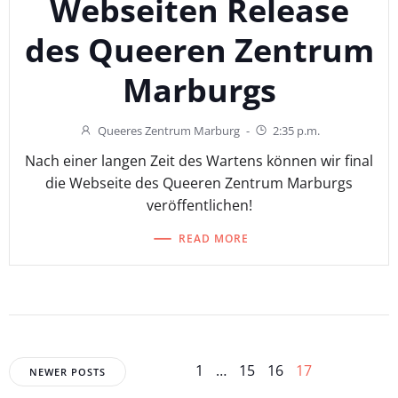
Webseiten Release
des Queeren Zentrum
Marburgs
Queeres Zentrum Marburg
-
2:35 p.m.
Nach einer langen Zeit des Wartens können wir final
die Webseite des Queeren Zentrum Marburgs
veröffentlichen!
READ MORE
Posts
Posts
Page
Page
Page
Page
1
…
15
16
17
NEWER POSTS