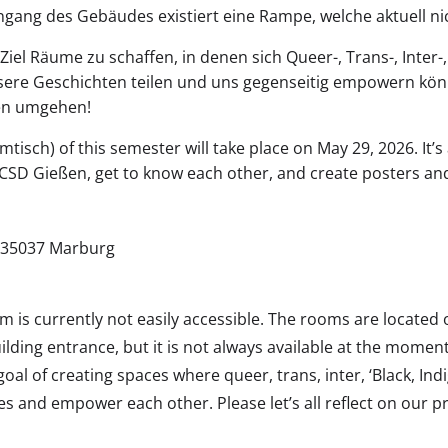
ingang des Gebäudes existiert eine Rampe, welche aktuell 
 Ziel Räume zu schaffen, in denen sich Queer-, Trans-, Inter-
re Geschichten teilen und uns gegenseitig empowern können
gen umgehen!
tisch) of this semester will take place on May 29, 2026. It’
CSD Gießen, get to know each other, and create posters and
, 35037 Marburg
is currently not easily accessible. The rooms are located o
uilding entrance, but it is not always available at the moment
 goal of creating spaces where queer, trans, inter, ‘Black, I
 and empower each other. Please let’s all reflect on our pri