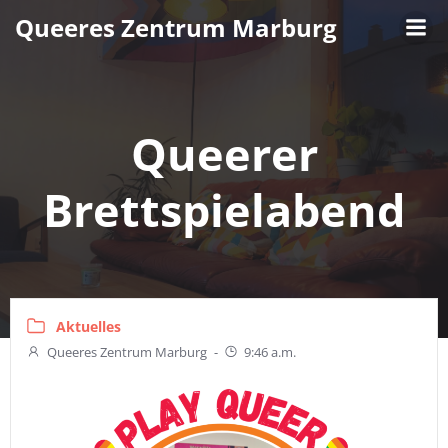
Zum
Queeres Zentrum Marburg
Inhalt
springen
Queerer
Brettspielabend
Aktuelles
Queeres Zentrum Marburg
-
9:46 a.m.