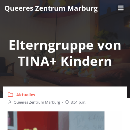
Zum
Queeres Zentrum Marburg
Inhalt
springen
Elterngruppe von
TINA+ Kindern
Aktuelles
Queeres Zentrum Marburg
-
3:51 p.m.