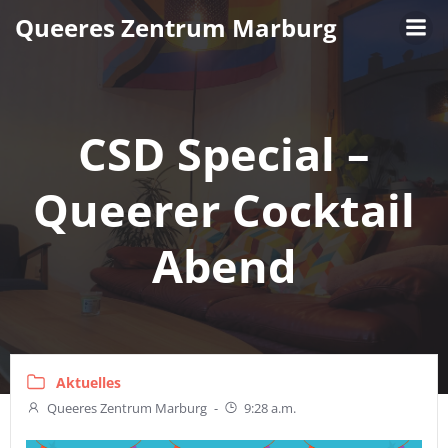
Zum
Queeres Zentrum Marburg
Inhalt
springen
CSD Special –
Queerer Cocktail
Abend
Aktuelles
Queeres Zentrum Marburg
-
9:28 a.m.