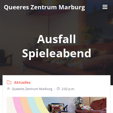
Zum
Queeres Zentrum Marburg
Inhalt
springen
Ausfall
Spieleabend
Aktuelles
Queeres Zentrum Marburg
-
2:02 p.m.